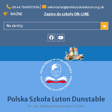
Skip
to
00 44 7948103594
sekretariat@polskaszkolaluton.org.uk
content
WAŻNE
Zapisy do szkoły ON-LINE
Na skróty
Facebook
YouTube
Polska Szkoła Luton Dunstable
im. św. Maksymiliana Marii Kolbe