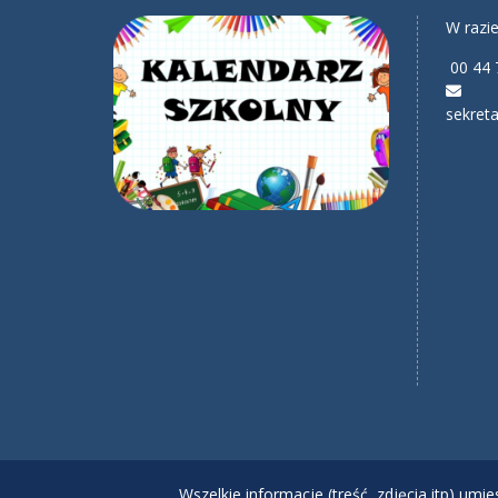
W razie
00 44 
sekreta
Wszelkie informacje (treść, zdjęcia itp) um