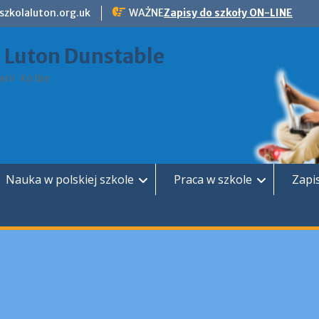
szkolaluton.org.uk
WAŻNE
Zapisy do szkoły ON-LINE
a Luton Dunstable
rii Kolbe
Nauka w polskiej szkole
Praca w szkole
Zapi