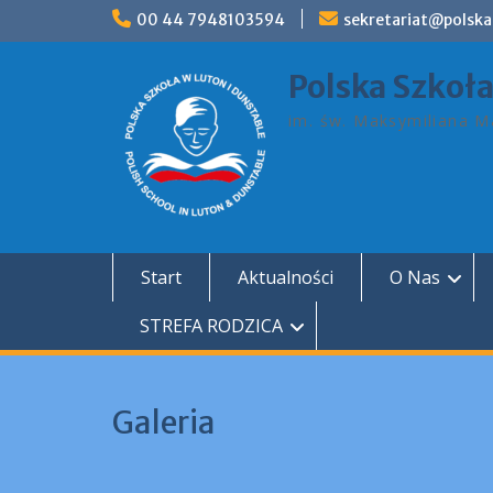
Skip
00 44 7948103594
sekretariat@polska
to
content
Polska Szkoł
im. św. Maksymiliana Ma
Start
Aktualności
O Nas
STREFA RODZICA
Galeria