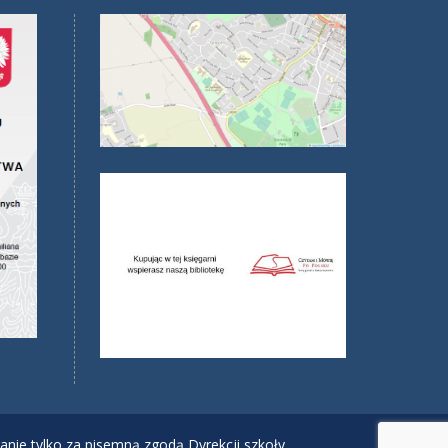
anie tylko za pisemną zgodą Dyrekcji szkoły.