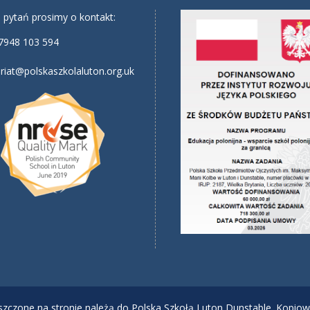
 pytań prosimy o kontakt:
7948 103 594
riat@polskaszkolaluton.org.uk
ieszczone na stronie należą do Polska Szkołą Luton Dunstable. Kopiow