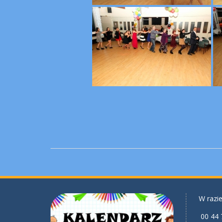
W razie
00 44 