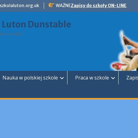
szkolaluton.org.uk
WAŻNE
Zapisy do szkoły ON-LINE
a Luton Dunstable
rii Kolbe
Nauka w polskiej szkole
Praca w szkole
Zapi