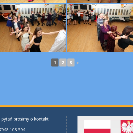
1
2
3
►
 pytań prosimy o kontakt:
7948 103 594