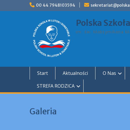
Skip
00 44 7948103594
sekretariat@polska
to
content
Polska Szkoł
im. św. Maksymiliana Ma
Start
Aktualności
O Nas
STREFA RODZICA
Galeria