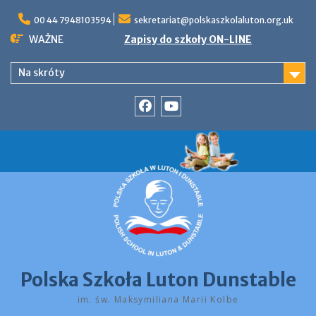
Skip
to
00 44 7948103594
sekretariat@polskaszkolaluton.org.uk
content
WAŻNE
Zapisy do szkoły ON-LINE
Na skróty
Facebook
YouTube
Polska Szkoła Luton Dunstable
im. św. Maksymiliana Marii Kolbe