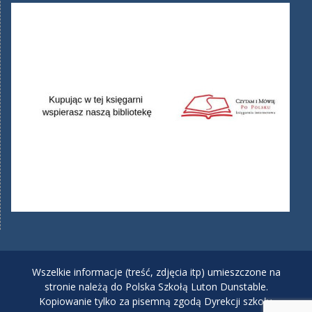
Wszelkie informacje (treść, zdjęcia itp) umieszczone na
stronie należą do Polska Szkołą Luton Dunstable.
Kopiowanie tylko za pisemną zgodą Dyrekcji szkoły.