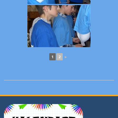
1
2
►