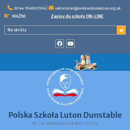
Skip
to
00 44 7948103594
sekretariat@polskaszkolaluton.org.uk
content
WAŻNE
Zapisy do szkoły ON-LINE
Na skróty
Facebook
YouTube
Polska Szkoła Luton Dunstable
im. św. Maksymiliana Marii Kolbe