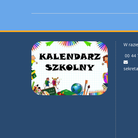
W razie
00 44 
sekreta