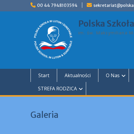
Skip
00 44 7948103594
sekretariat@polska
to
content
Polska Szkoł
im. św. Maksymiliana Ma
Start
Aktualności
O Nas
STREFA RODZICA
Galeria