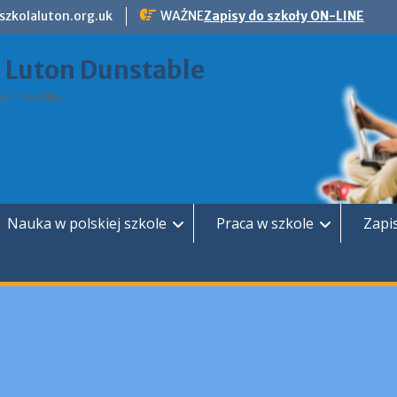
szkolaluton.org.uk
WAŻNE
Zapisy do szkoły ON-LINE
a Luton Dunstable
rii Kolbe
Nauka w polskiej szkole
Praca w szkole
Zapi