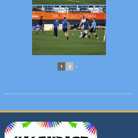
1
2
►