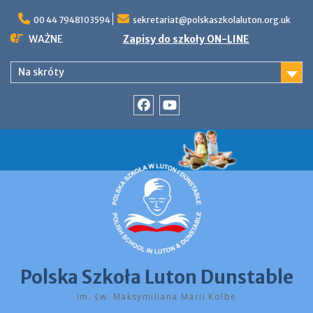
Skip
to
00 44 7948103594
sekretariat@polskaszkolaluton.org.uk
content
WAŻNE
Zapisy do szkoły ON-LINE
Na skróty
Facebook
YouTube
Polska Szkoła Luton Dunstable
im. św. Maksymiliana Marii Kolbe