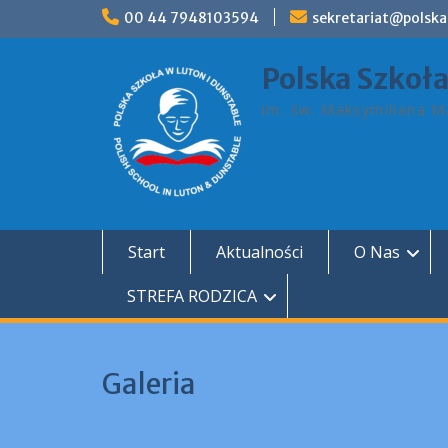
Skip
00 44 7948103594
sekretariat@polska
to
content
Polska Szkoł
im. św. Maksymiliana Ma
Start
Aktualności
O Nas
STREFA RODZICA
Galeria