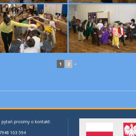
1
2
►
 pytań prosimy o kontakt:
7948 103 594