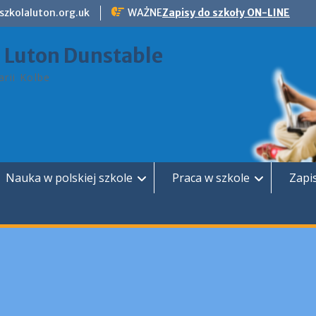
szkolaluton.org.uk
WAŻNE
Zapisy do szkoły ON-LINE
a Luton Dunstable
rii Kolbe
Nauka w polskiej szkole
Praca w szkole
Zapi