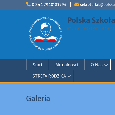
Skip
00 44 7948103594
sekretariat@polska
to
content
Polska Szkoł
im. św. Maksymiliana Ma
Start
Aktualności
O Nas
STREFA RODZICA
Galeria