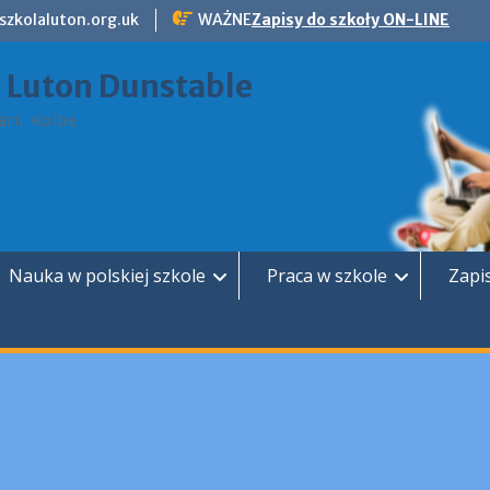
szkolaluton.org.uk
WAŻNE
Zapisy do szkoły ON-LINE
a Luton Dunstable
rii Kolbe
Nauka w polskiej szkole
Praca w szkole
Zapi