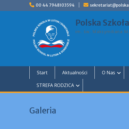
Skip
00 44 7948103594
sekretariat@polska
to
content
Polska Szkoł
im. św. Maksymiliana Ma
Start
Aktualności
O Nas
STREFA RODZICA
Galeria