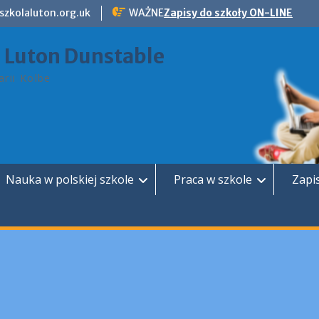
szkolaluton.org.uk
WAŻNE
Zapisy do szkoły ON-LINE
a Luton Dunstable
rii Kolbe
Nauka w polskiej szkole
Praca w szkole
Zapi