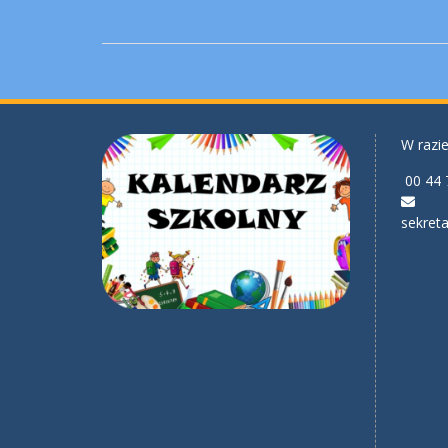
W razie
00 44 
sekreta