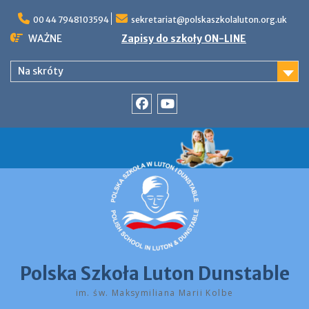
Skip
to
00 44 7948103594
sekretariat@polskaszkolaluton.org.uk
content
WAŻNE
Zapisy do szkoły ON-LINE
Na skróty
Facebook
YouTube
Polska Szkoła Luton Dunstable
im. św. Maksymiliana Marii Kolbe