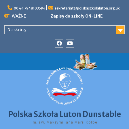
Skip
to
00 44 7948103594
sekretariat@polskaszkolaluton.org.uk
content
WAŻNE
Zapisy do szkoły ON-LINE
Na skróty
Facebook
YouTube
Polska Szkoła Luton Dunstable
im. św. Maksymiliana Marii Kolbe