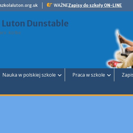
szkolaluton.org.uk
WAŻNE
Zapisy do szkoły ON-LINE
a Luton Dunstable
rii Kolbe
Nauka w polskiej szkole
Praca w szkole
Zapi