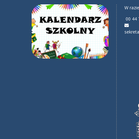
W razie
00 44 
sekreta