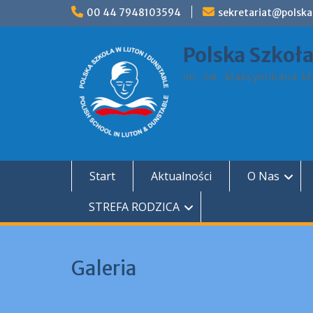
Skip
00 44 7948103594
sekretariat@polska
to
content
Polska Szkoł
im. św. Maksymiliana Ma
Start
Aktualności
O Nas
STREFA RODZICA
Galeria