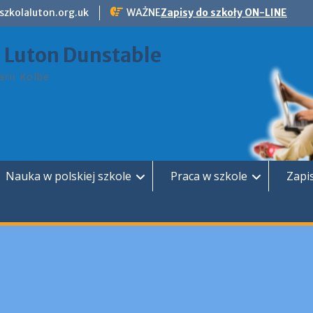
szkolaluton.org.uk
WAŻNE
Zapisy do szkoły ON-LINE
a Luton Dunstable
rii Kolbe
Nauka w polskiej szkole
Praca w szkole
Zapi