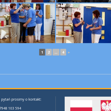
1
2
...
4
►
 pytań prosimy o kontakt:
7948 103 594