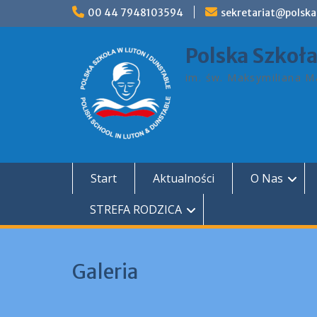
Skip
00 44 7948103594
sekretariat@polska
to
content
Polska Szkoł
im. św. Maksymiliana Ma
Start
Aktualności
O Nas
STREFA RODZICA
Galeria