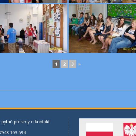
1
2
3
►
 pytań prosimy o kontakt:
7948 103 594