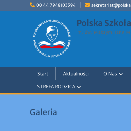
Skip
00 44 7948103594
sekretariat@polska
to
content
Polska Szkoł
im. św. Maksymiliana Ma
Start
Aktualności
O Nas
STREFA RODZICA
Galeria