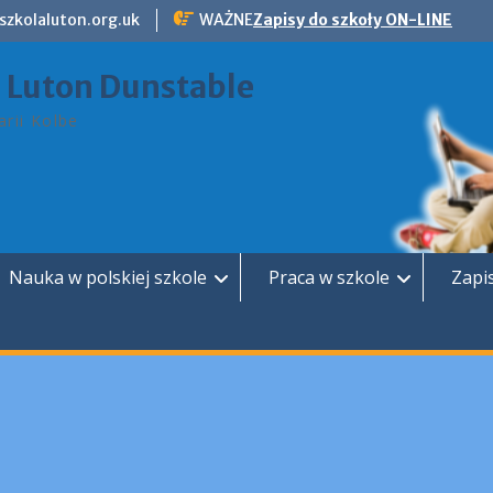
szkolaluton.org.uk
WAŻNE
Zapisy do szkoły ON-LINE
a Luton Dunstable
rii Kolbe
Nauka w polskiej szkole
Praca w szkole
Zapi