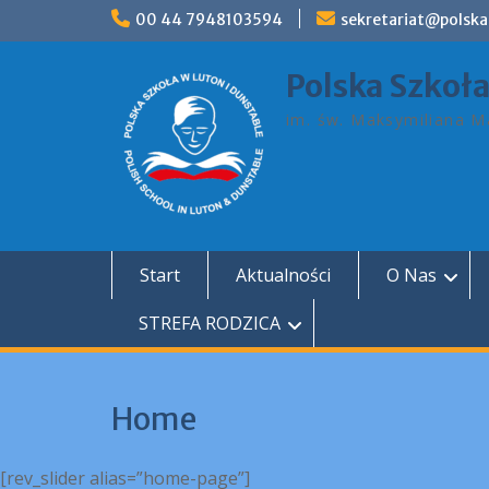
Skip
00 44 7948103594
sekretariat@polska
to
content
Polska Szkoł
im. św. Maksymiliana Ma
Start
Aktualności
O Nas
STREFA RODZICA
Home
[rev_slider alias=”home-page”]