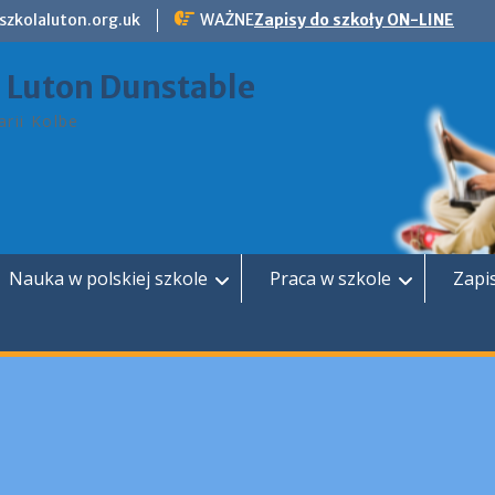
szkolaluton.org.uk
WAŻNE
Zapisy do szkoły ON-LINE
a Luton Dunstable
rii Kolbe
Nauka w polskiej szkole
Praca w szkole
Zapi