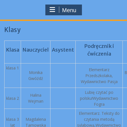
Menu
Klasy
Podręcznik i
Klasa
Nauczyciel
Asystent
ćwiczenia
klasa 1
Elementarz
Monika
B
Przedszkolaka,
Gwóźdź
Wydawnictwo Pasja
Lubię czytać po
Halina
klasa 2
polsku!Wydawnictwo
Wejman
Fogra
Elementarz. Teksty do
klasa 3
Magdalena
czytania metodą
lat
Tarnowska
sylabową,Wydawnictwo