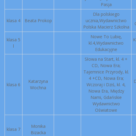
Pasja
Dla polskiego
klasa 4
Beata Prokop
ucznia,Wydawnictwo
Polska Macierz Szkolna
Nowe To Lubię,
klasa 5
K
kl.4,Wydawnictwo
l
Edukacyjne
Słowa na Start, kl. 4 +
CD, Nowa Era;
Tajemnice Przyrody, kl.
4 +CD, Nowa Era;
Katarzyna
D
klasa 6
Wczoraj i Dziś, kl. 4,
Wochna
Nowa Era, Między
Nami, Gdańskie
Wydawnictwo
Oświatowe
Monika
klasa 7
Bizacka