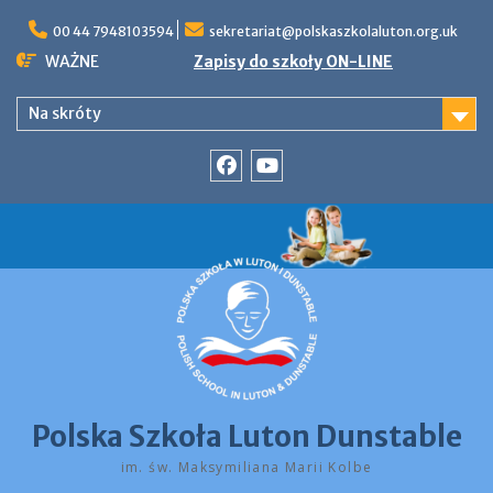
Skip
to
00 44 7948103594
sekretariat@polskaszkolaluton.org.uk
content
WAŻNE
Zapisy do szkoły ON-LINE
Na skróty
Facebook
YouTube
Polska Szkoła Luton Dunstable
im. św. Maksymiliana Marii Kolbe