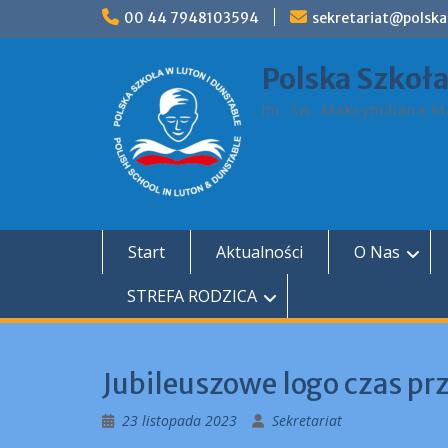
Skip
00 44 7948103594
sekretariat@polska
to
content
Polska Szkoł
im. św. Maksymiliana Ma
Start
Aktualności
O Nas
STREFA RODZICA
Jubileuszowe logo czas pr
23 listopada 2023
Sekretariat