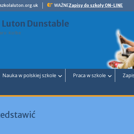
szkolaluton.org.uk
WAŻNE
Zapisy do szkoły ON-LINE
a Luton Dunstable
rii Kolbe
Nauka w polskiej szkole
Praca w szkole
Zapi
zedstawić