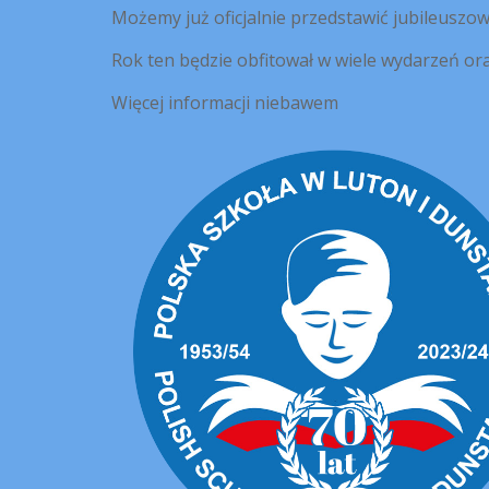
Możemy już oficjalnie przedstawić jubileuszowe 
Rok ten będzie obfitował w wiele wydarzeń ora
Więcej informacji niebawem