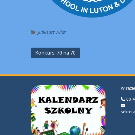
Jubileusz 70lat
Nawigacja
Konkurs: 70 na 70
wpisu
W razie
00 4
sekreta