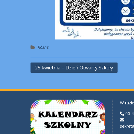
Różne
Nawigacja
25 kwietnia – Dzień Otwarty Szkoły
wpisu
W razie
00 4
sekreta