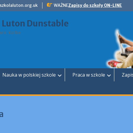
szkolaluton.org.uk
WAŻNE
Zapisy do szkoły ON-LINE
a Luton Dunstable
rii Kolbe
Nauka w polskiej szkole
Praca w szkole
Zapi
a