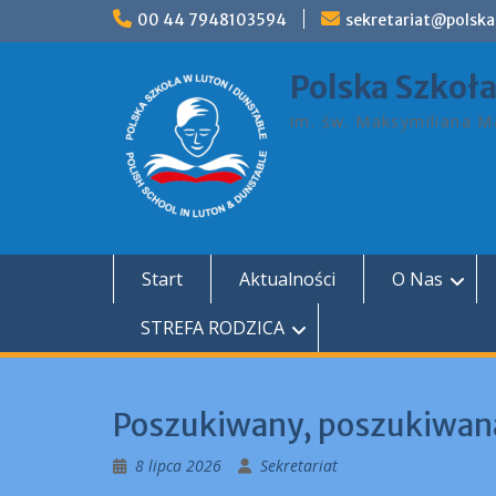
Skip
00 44 7948103594
sekretariat@polska
to
content
Polska Szkoł
im. św. Maksymiliana Ma
Start
Aktualności
O Nas
STREFA RODZICA
Poszukiwany, poszukiwan
8 lipca 2026
Sekretariat