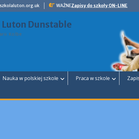
szkolaluton.org.uk
WAŻNE
Zapisy do szkoły ON-LINE
a Luton Dunstable
rii Kolbe
Nauka w polskiej szkole
Praca w szkole
Zapi