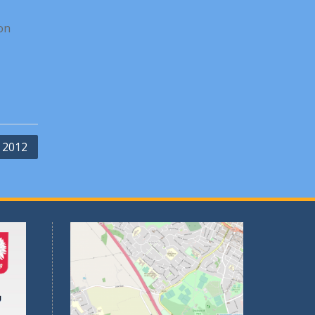
on
 2012