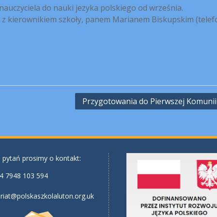
nauczyciela do nauki jezyka polskiego od września.
 z kierownikiem szkoły, panem Marianem Biskupskim (telef
Przygotowania do Pierwszej Komunii
 pytań prosimy o kontakt:
4 7948 103 594
riat@polskaszkolaluton.org.uk