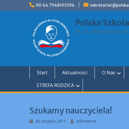
Skip
00 44 7948103594
sekretariat@polska
to
content
Polska Szkoł
im. św. Maksymiliana Ma
Start
Aktualności
O Nas
STREFA RODZICA
Szukamy nauczyciela!
26 sierpnia 2011
Sekretariat