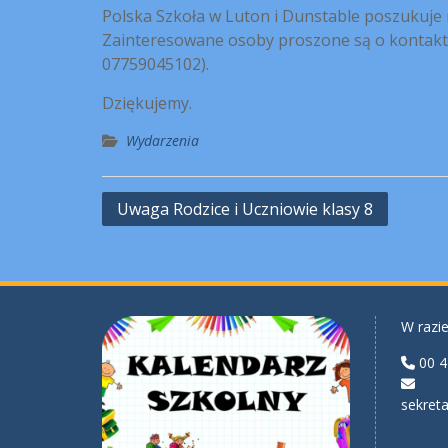
Polska Szkoła w Luton i Dunstable poszukuje 
Zainteresowane osoby proszone są o kontakt
07759045102).
Dziękujemy.
Wydarzenia
Nawigacja
Uwaga Rodzice i Uczniowie klasy 8
wpisu
W razie
00 4
sekreta