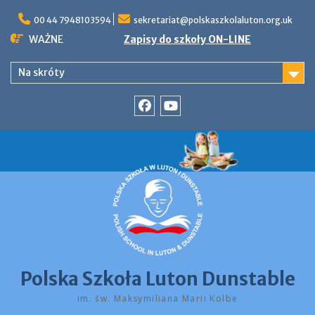
Skip
to
00 44 7948103594
sekretariat@polskaszkolaluton.org.uk
content
WAŻNE
Zapisy do szkoły ON-LINE
Na skróty
Facebook
YouTube
Polska Szkoła Luton Dunstable
im. św. Maksymiliana Marii Kolbe