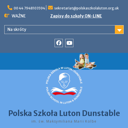
Skip
to
00 44 7948103594
sekretariat@polskaszkolaluton.org.uk
content
WAŻNE
Zapisy do szkoły ON-LINE
Na skróty
Facebook
YouTube
Polska Szkoła Luton Dunstable
im. św. Maksymiliana Marii Kolbe