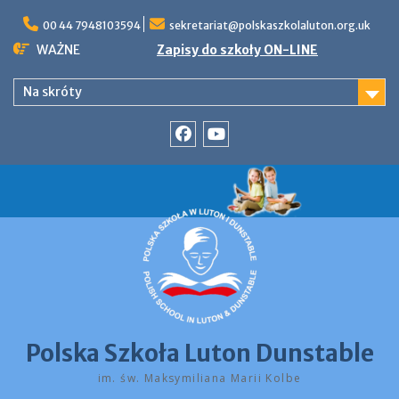
Skip
to
00 44 7948103594
sekretariat@polskaszkolaluton.org.uk
content
WAŻNE
Zapisy do szkoły ON-LINE
Na skróty
Facebook
YouTube
Polska Szkoła Luton Dunstable
im. św. Maksymiliana Marii Kolbe