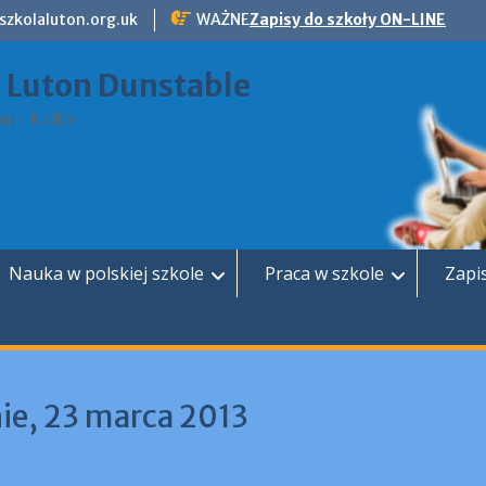
szkolaluton.org.uk
WAŻNE
Zapisy do szkoły ON-LINE
a Luton Dunstable
rii Kolbe
Nauka w polskiej szkole
Praca w szkole
Zapi
ie, 23 marca 2013