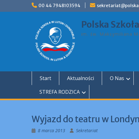
Skip
00 44 7948103594
sekretariat@polska
to
content
Polska Szkoł
im. św. Maksymiliana Ma
Start
Aktualności
O Nas
STREFA RODZICA
Wyjazd do teatru w Londyn
8 marca 2013
Sekretariat