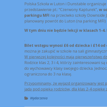
Polska Szkoła w Luton i Dunstable organizuj
przedstawienie pt.: “Czerwony Kapturek”,
w so
parkingu MFI
na przeciwko szkoły Downside Ju
planowany powrót do Luton (na parking MFI) o
W tym dniu nie będzie lekcji w klasach 1-4.
.
Bilet wstępu wynosi £6 od dziecka i £14 od
można je zakupić w szkole na sali gimn
W pierwszej kolejności mają pierwszeństwo dzi
Rodzice klas 2, 3 i 4, którzy zainteresowani s
do wychowawcy klasy swojego dziecka. Jednocz
ograniczona do 3 na klasę.
Przypominamy, że wyjazd organizowany jest prz
jadą pod opieką rodziców, dla klas 2-4 opiekę 
Wydarzenia