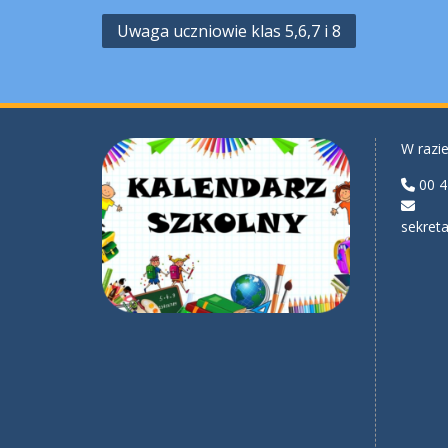
Nawigacja
Uwaga uczniowie klas 5,6,7 i 8
wpisu
W razie
00 4
sekreta