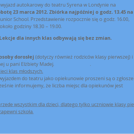
e wyjazd autokarowy do teatru Syrena w Londynie na
botę 23 marca 2012.
Zbiórka najpóźniej o godz. 13.45 na
nior School. Przedstawienie rozpocznie się o godz. 16.00,
koło godziny 18.30 – 19.00.
 Lekcje dla innych klas odbywają się bez zmian.
 osoby dorosłej
(dotyczy również rodziców klasy pierwszej) i
astycznej u pani Elżbiety Madej. .
eci klas młodszych.
ą wyjazdem do teatru jako opiekunowie proszeni są o zgłosze
eśnie informujemy, że liczba miejsc dla opiekunów jest
ede wszystkim dla dzieci, dlatego tylko uczniowie klasy pi
zapewni szkoła.