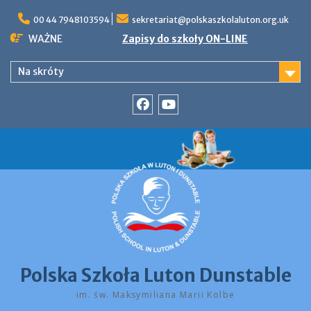
Skip
to
00 44 7948103594
sekretariat@polskaszkolaluton.org.uk
content
WAŻNE
Zapisy do szkoły ON-LINE
Na skróty
Facebook
YouTube
Polska Szkoła Luton Dunstable
im. św. Maksymiliana Marii Kolbe