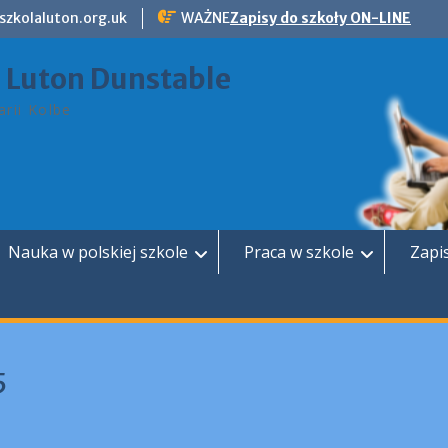
szkolaluton.org.uk
WAŻNE
Zapisy do szkoły ON-LINE
a Luton Dunstable
rii Kolbe
Nauka w polskiej szkole
Praca w szkole
Zapi
5