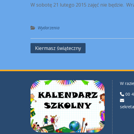
W so
botę 21 lutego 2015 zajęć nie będzie. Wr
Wydarzenia
Nawigacja
Kiermasz świąteczny
wpisu
W razie
00 4
sekreta