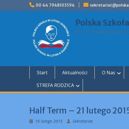
Skip
00 44 7948103594
sekretariat@polska
to
content
Polska Szkoł
im. św. Maksymiliana Ma
Start
Aktualności
O Nas
STREFA RODZICA
Half Term – 21 lutego 201
16 lutego 2015
Sekretariat