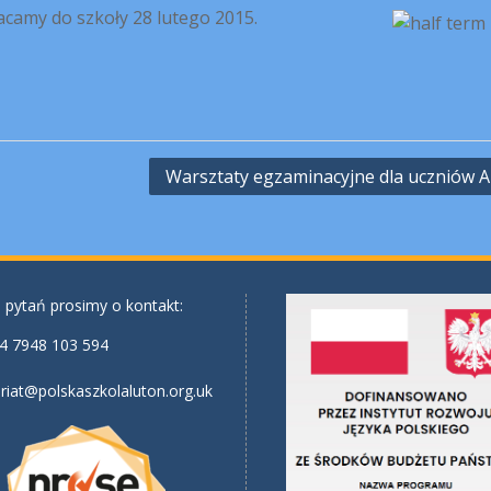
acamy do szkoły 28 lutego 2015.
Warsztaty egzaminacyjne dla uczniów A-
 pytań prosimy o kontakt:
4 7948 103 594
riat@polskaszkolaluton.org.uk