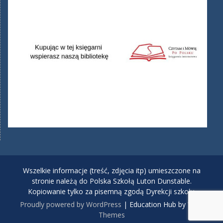
Wszelkie informacje (treść, zdjęcia itp) umieszczone na
stronie należą do Polska Szkołą Luton Dunstable.
Kopiowanie tylko za pisemną zgodą Dyrekcji szkoły.
Proudly powered by WordPress
|
Education Hub by
WEN
Themes