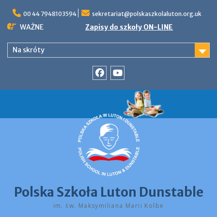
Skip
to
00 44 7948103594
sekretariat@polskaszkolaluton.org.uk
content
WAŻNE
Zapisy do szkoły ON-LINE
Na skróty
Facebook
YouTube
Polska Szkoła Luton Dunstable
im. św. Maksymiliana Marii Kolbe