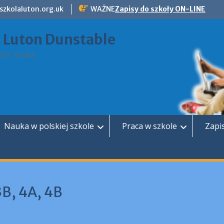
szkolaluton.org.uk
WAŻNE
Zapisy do szkoły ON-LINE
a Luton Dunstable
rii Kolbe
Nauka w polskiej szkole
Praca w szkole
Zapi
3B, 4A, 4B