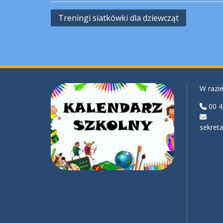
Nawigacja
Treningi siatkówki dla dziewcząt
wpisu
W razie
00 4
sekreta