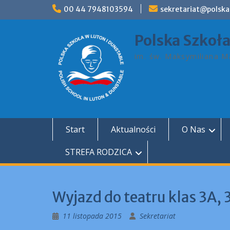
Skip
00 44 7948103594
sekretariat@polska
to
content
Polska Szkoł
im. św. Maksymiliana Ma
Start
Aktualności
O Nas
STREFA RODZICA
Wyjazd do teatru klas 3A, 
11 listopada 2015
Sekretariat