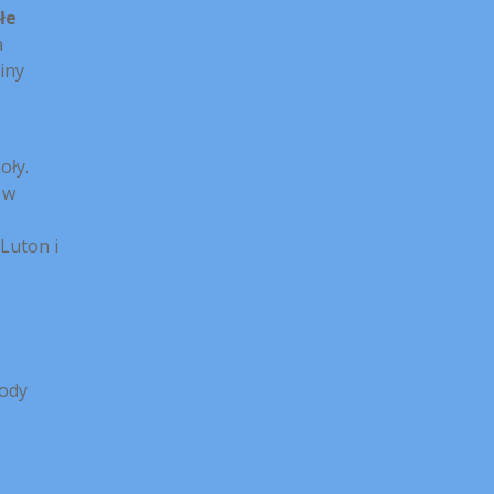
łe
a
iny
oły.
 w
 Luton i