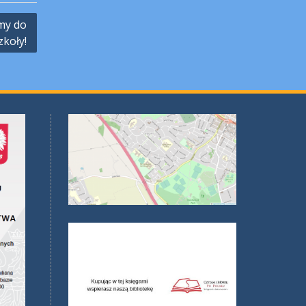
my do
zkoły!