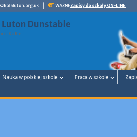
szkolaluton.org.uk
WAŻNE
Zapisy do szkoły ON-LINE
a Luton Dunstable
rii Kolbe
Nauka w polskiej szkole
Praca w szkole
Zapi