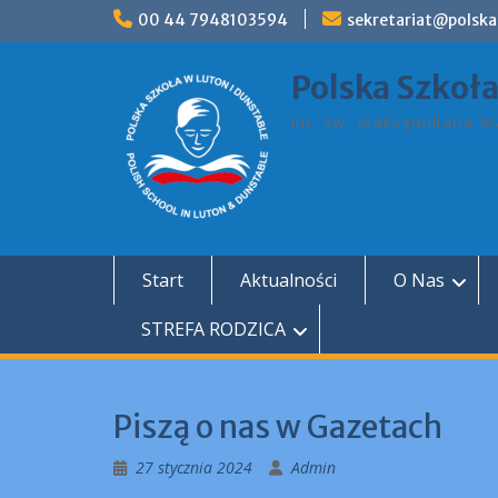
Skip
00 44 7948103594
sekretariat@polska
to
content
Polska Szkoł
im. św. Maksymiliana Ma
Start
Aktualności
O Nas
STREFA RODZICA
Piszą o nas w Gazetach
27 stycznia 2024
Admin