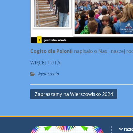
Cogito dla Polonii
napisało o Nas i naszej ro
WIĘCEJ TUTAJ
Wydarzenia
Nawigacja
Zapraszamy na Wierszowisko 2024
wpisu
W razie