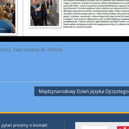
cznicy. Zapraszamy do lektury.
Międzynarodowy Dzień Języka Ojczystego
 pytań prosimy o kontakt: