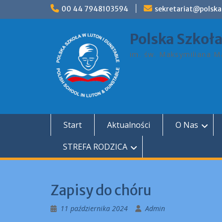
Skip
00 44 7948103594
sekretariat@polska
to
content
Polska Szkoł
im. św. Maksymiliana Ma
Start
Aktualności
O Nas
STREFA RODZICA
Zapisy do chóru
11 października 2024
Admin