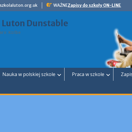
szkolaluton.org.uk
WAŻNE
Zapisy do szkoły ON-LINE
a Luton Dunstable
rii Kolbe
Nauka w polskiej szkole
Praca w szkole
Zapi