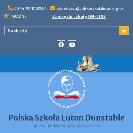
Skip
to
00 44 7948103594
sekretariat@polskaszkolaluton.org.uk
content
WAŻNE
Zapisy do szkoły ON-LINE
Na skróty
Facebook
YouTube
Polska Szkoła Luton Dunstable
im. św. Maksymiliana Marii Kolbe