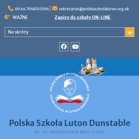
Skip
to
00 44 7948103594
sekretariat@polskaszkolaluton.org.uk
content
WAŻNE
Zapisy do szkoły ON-LINE
Na skróty
Facebook
YouTube
Polska Szkoła Luton Dunstable
im. św. Maksymiliana Marii Kolbe