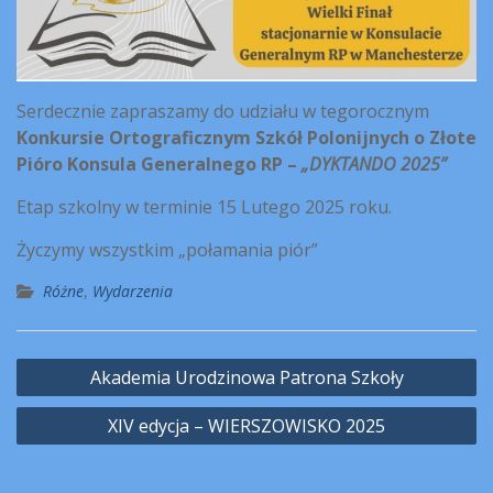
Serdecznie zapraszamy do udziału w tegorocznym
Konkursie Ortograficznym Szkół Polonijnych o Złote
Pióro Konsula Generalnego RP –
„DYKTANDO 2025”
Etap szkolny w terminie 15 Lutego 2025 roku.
Życzymy wszystkim „połamania piór”
Różne
,
Wydarzenia
Nawigacja
Akademia Urodzinowa Patrona Szkoły
wpisu
XIV edycja – WIERSZOWISKO 2025