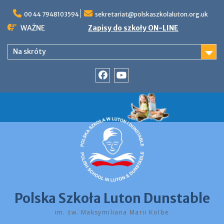
Skip
to
00 44 7948103594
sekretariat@polskaszkolaluton.org.uk
content
WAŻNE
Zapisy do szkoły ON-LINE
Na skróty
Facebook
YouTube
Polska Szkoła Luton Dunstable
im. św. Maksymiliana Marii Kolbe