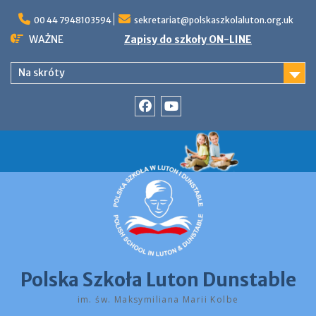
Skip
to
00 44 7948103594
sekretariat@polskaszkolaluton.org.uk
content
WAŻNE
Zapisy do szkoły ON-LINE
Na skróty
Facebook
YouTube
Polska Szkoła Luton Dunstable
im. św. Maksymiliana Marii Kolbe