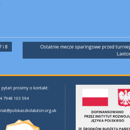
:
 i 8
Ostatnie mecze sparingowe przed turnie
Laxton
 pytań prosimy o kontakt:
4 7948 103 594
riat@polskaszkolaluton.org.uk