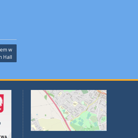
jem w
 Hall