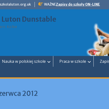
szkolaluton.org.uk
WAŻNE
Zapisy do szkoły ON-LINE
a Luton Dunstable
rii Kolbe
Nauka w polskiej szkole
Praca w szkole
Zapi
czerwca 2012