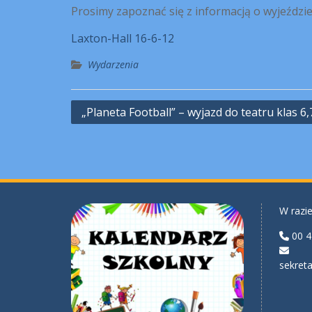
Prosimy zapoznać się z informacją o wyjeździe
Laxton-Hall 16-6-12
Wydarzenia
Nawigacja
„Planeta Football” – wyjazd do teatru klas 6,7
wpisu
W razie
00 4
sekreta