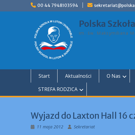
Skip
00 44 7948103594
sekretariat@polska
to
content
Polska Szkoł
im. św. Maksymiliana Ma
Start
Aktualności
O Nas
STREFA RODZICA
Wyjazd do Laxton Hall 16 
11 maja 2012
Sekretariat