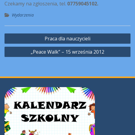
Czekamy na zgłoszenia, tel.
07759045102.
Wydarzenia
Nawigacja
Praca dla nauczycieli
wpisu
„Peace Walk” – 15 września 2012