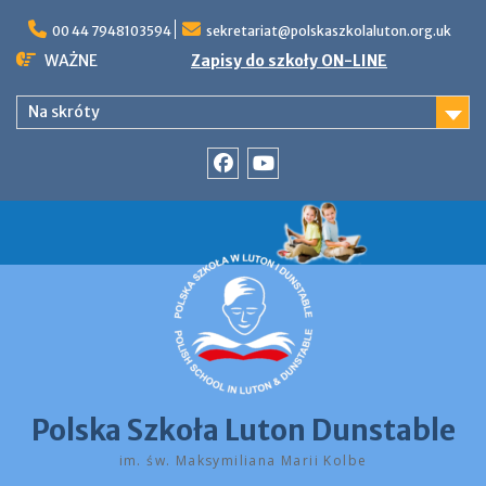
Skip
to
00 44 7948103594
sekretariat@polskaszkolaluton.org.uk
content
WAŻNE
Zapisy do szkoły ON-LINE
Na skróty
Facebook
YouTube
Polska Szkoła Luton Dunstable
im. św. Maksymiliana Marii Kolbe