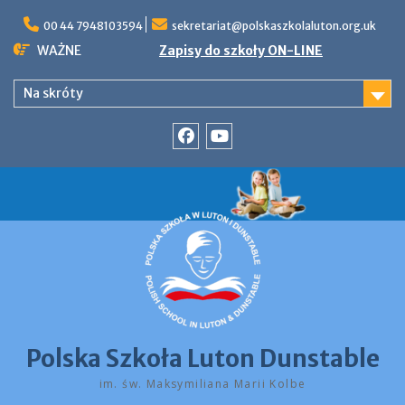
Skip
to
00 44 7948103594
sekretariat@polskaszkolaluton.org.uk
content
WAŻNE
Zapisy do szkoły ON-LINE
Na skróty
Facebook
YouTube
Polska Szkoła Luton Dunstable
im. św. Maksymiliana Marii Kolbe