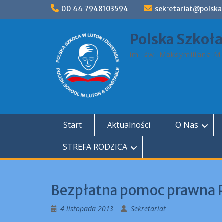
Skip
00 44 7948103594
sekretariat@polska
to
content
Polska Szkoł
im. św. Maksymiliana Ma
Start
Aktualności
O Nas
STREFA RODZICA
Bezpłatna pomoc prawna P
4 listopada 2013
Sekretariat