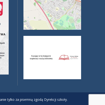
anie tylko za pisemną zgodą Dyrekcji szkoły.