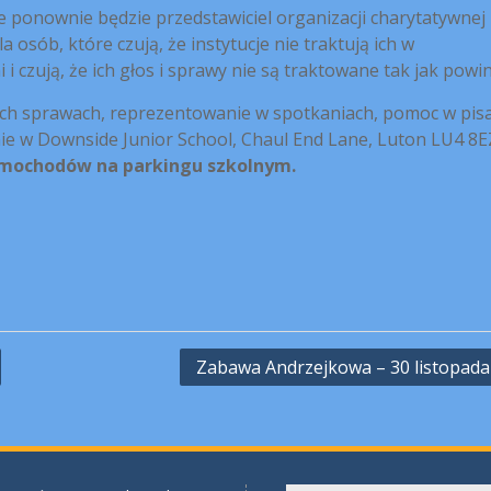
e ponownie będzie przedstawiciel organizacji charytatywnej
osób, które czują, że instytucje nie traktują ich w
i czują, że ich głos i sprawy nie są traktowane tak jak powi
ych sprawach, reprezentowanie w spotkaniach, pomoc w pis
nie w Downside Junior School, Chaul End Lane, Luton LU4 8E
amochodów na parkingu szkolnym.
Zabawa Andrzejkowa – 30 listopada