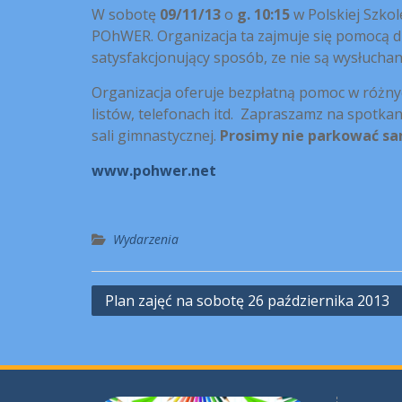
W sobotę
09/11/13
o
g. 10:15
w Polskiej Szkol
POhWER. Organizacja ta zajmuje się pomocą dla 
satysfakcjonujący sposób, ze nie są wysłuchani 
Organizacja oferuje bezpłatną pomoc w różn
listów, telefonach itd. Zapraszamz na spotka
sali gimnastycznej.
Prosimy nie parkować s
www.pohwer.net
Wydarzenia
Nawigacja
Plan zajęć na sobotę 26 października 2013
wpisu