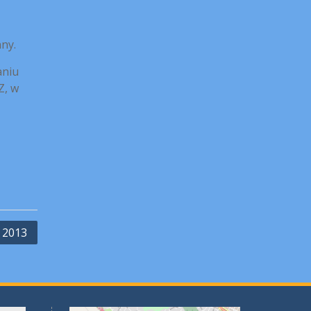
nny.
aniu
Z, w
 2013