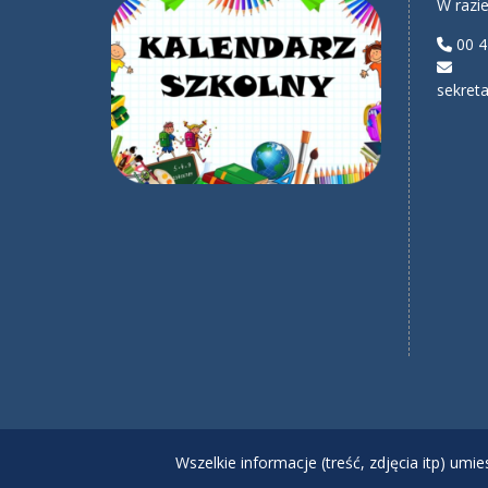
W razie
00 4
sekreta
Wszelkie informacje (treść, zdjęcia itp) um