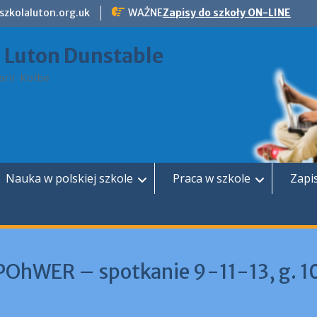
szkolaluton.org.uk
WAŻNE
Zapisy do szkoły ON-LINE
a Luton Dunstable
rii Kolbe
Nauka w polskiej szkole
Praca w szkole
Zapi
OhWER – spotkanie 9-11-13, g. 1