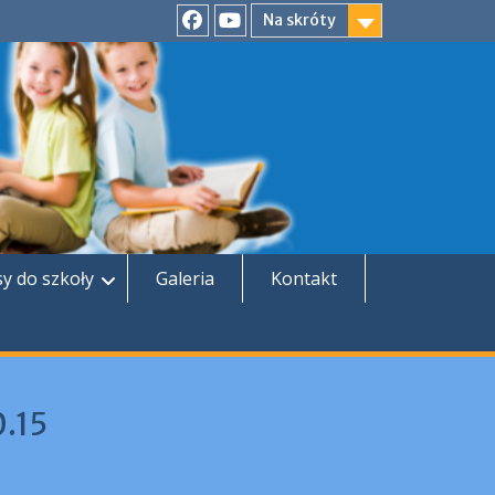
Na skróty
Facebook
YouTube
sy do szkoły
Galeria
Kontakt
0.15