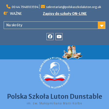
Skip
to
00 44 7948103594
sekretariat@polskaszkolaluton.org.uk
content
WAŻNE
Zapisy do szkoły ON-LINE
Na skróty
Facebook
YouTube
Polska Szkoła Luton Dunstable
im. św. Maksymiliana Marii Kolbe