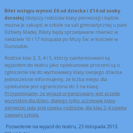
Bilet wstępu wynosi £6 od dziecka i £14 od osoby
dorosłej
(dotyczy rodziców klasy pierwszej) i będzie
można je zakupić w szkole na sali gimnastycznej u pani
Elżbiety Madej. Bilety będą sprzedawane również w
niedziele 10 i 17 listopada po Mszy Św. w kościele w
Dunstable.
Rodzice klas 2, 3, 4 i 5, którzy zainteresowani są
wyjazdem do teatru jako opiekunowie proszeni są o
zgłoszenie się do wychowawcy klasy swojego dziecka.
Jednocześnie informujemy, że liczba miejsc dla
opiekunów jest ograniczona do 3 na klasę.
Przypominamy, że wyjazd organizowany jest przede
wszystkim dla dzieci, dlatego tylko uczniowie klasy
pierwszej jadą pod opieką rodziców, dla klas 2-4 opiekę
zapewni szkoła.
Pozwolenie na wyjazd do teatru, 23 listopada 2013.