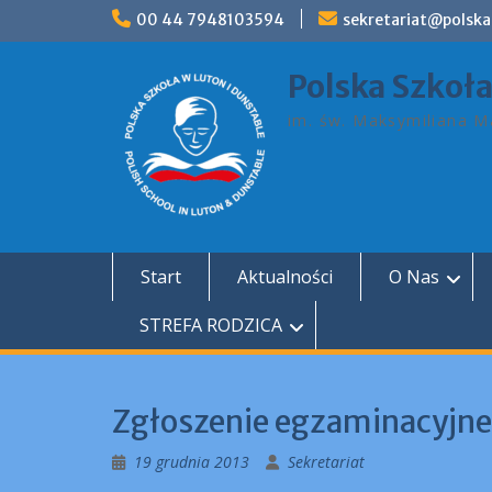
Skip
00 44 7948103594
sekretariat@polska
to
content
Polska Szkoł
im. św. Maksymiliana Ma
Start
Aktualności
O Nas
STREFA RODZICA
Zgłoszenie egzaminacyjne 
19 grudnia 2013
Sekretariat