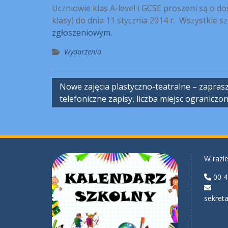
Uczniowie klas A-level i GCSE proszeni są o 
klasy) do dnia 11 stycznia 2014 r. Wszystkie 
zgłoszeniowym.
Wydarzenia
Nawigacja
Nowe zajęcia plastyczno-teatralne – zapra
telefoniczne zapisy, liczba miejsc ograniczo
wpisu
W razie
00 4
sekreta