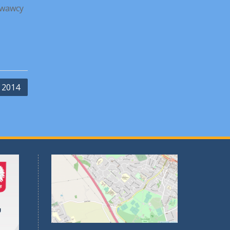
owawcy
 2014