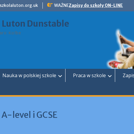
szkolaluton.org.uk
WAŻNE
Zapisy do szkoły ON-LINE
a Luton Dunstable
rii Kolbe
Nauka w polskiej szkole
Praca w szkole
Zapi
A-level i GCSE