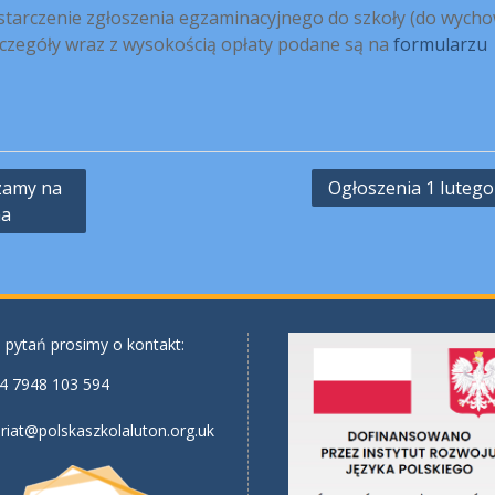
dostarczenie zgłoszenia egzaminacyjnego do szkoły (do wych
szczegóły wraz z wysokością opłaty podane są na
formularzu
szamy na
Ogłoszenia 1 lutego
na
 pytań prosimy o kontakt:
4 7948 103 594
riat@polskaszkolaluton.org.uk