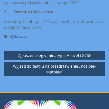
wychowawcy klasy) do dnia 1 lutego 2014r.
7.
Przerwa Half – term
W sobotę 22 lutego 2014 zajęć nie będzie. Wracamy do
szkoły 1 marca 2014.
Wydarzenia
Nawigacja
Zgłoszenie egzaminacyjne A-level i GCSE
wpisu
Wyjazd do teatru na przedstawienie „Koziołek
Matołek”