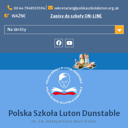
Skip
to
00 44 7948103594
sekretariat@polskaszkolaluton.org.uk
content
WAŻNE
Zapisy do szkoły ON-LINE
Na skróty
Facebook
YouTube
Polska Szkoła Luton Dunstable
im. św. Maksymiliana Marii Kolbe