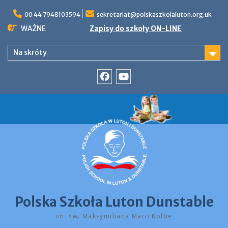
Skip
to
00 44 7948103594
sekretariat@polskaszkolaluton.org.uk
content
WAŻNE
Zapisy do szkoły ON-LINE
Na skróty
Facebook
YouTube
Polska Szkoła Luton Dunstable
im. św. Maksymiliana Marii Kolbe