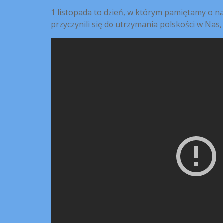
1 listopada to dzień, w którym pamiętamy o na
przyczynili się do utrzymania polskości w Nas,