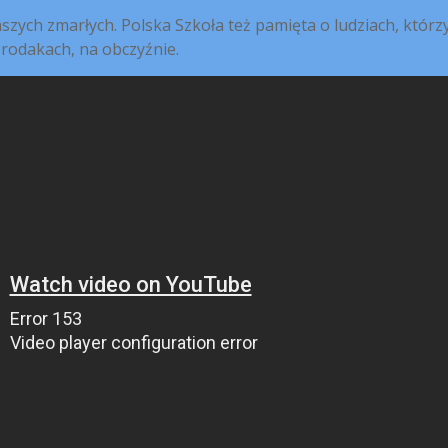
szych zmarłych. Polska Szkoła też pamięta o ludziach, którz
 rodakach, na obczyźnie.