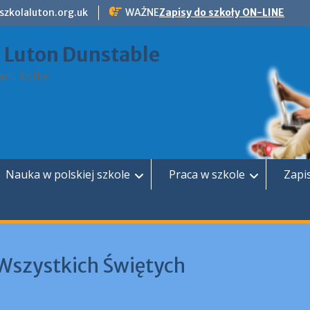
szkolaluton.org.uk
WAŻNE
Zapisy do szkoły ON-LINE
a Luton Dunstable
rii Kolbe
Nauka w polskiej szkole
Praca w szkole
Zapi
 Wszystkich Świętych