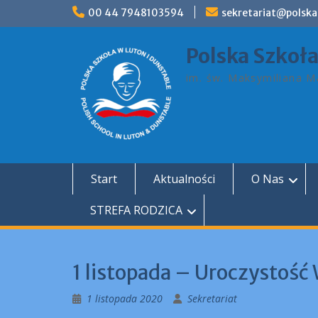
Skip
00 44 7948103594
sekretariat@polska
to
content
Polska Szkoł
im. św. Maksymiliana Ma
Start
Aktualności
O Nas
STREFA RODZICA
1 listopada – Uroczystość
1 listopada 2020
Sekretariat