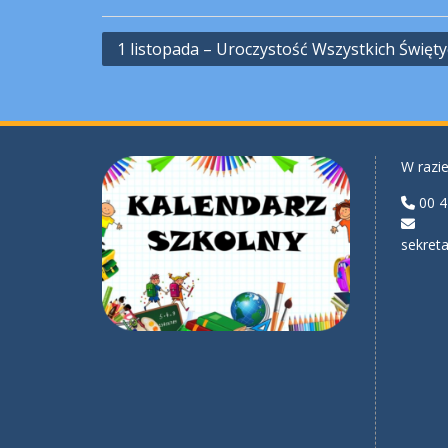
Nawigacja
1 listopada – Uroczystość Wszystkich Święt
wpisu
W razie
00 4
sekreta