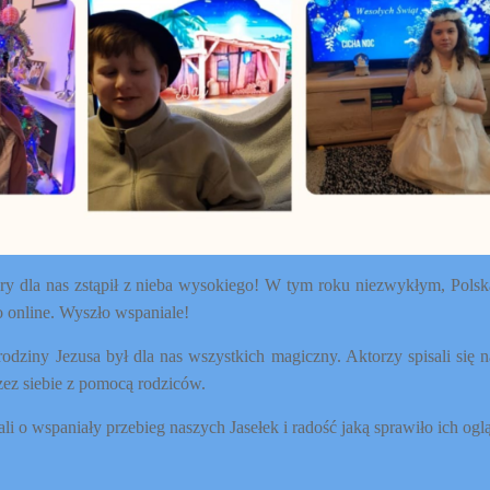
ry dla nas zstąpił z nieba wysokiego! W tym roku niezwykłym, Polsk
o online. Wyszło wspaniale!
odziny Jezusa był dla nas wszystkich magiczny. Aktorzy spisali się 
zez siebie z pomocą rodziców.
i o wspaniały przebieg naszych Jasełek i radość jaką sprawiło ich ogl