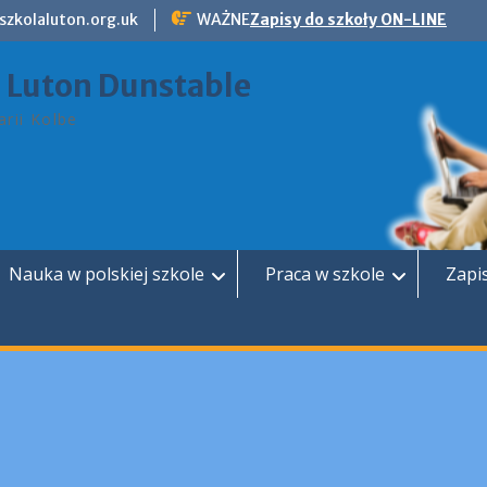
szkolaluton.org.uk
WAŻNE
Zapisy do szkoły ON-LINE
a Luton Dunstable
rii Kolbe
Nauka w polskiej szkole
Praca w szkole
Zapi