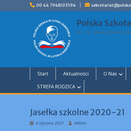
Skip
00 44 7948103594
sekretariat@polska
to
content
Polska Szkoł
im. św. Maksymiliana Ma
Start
Aktualności
O Nas
STREFA RODZICA
Jasełka szkolne 2020-21
4 stycznia 2021
Admin