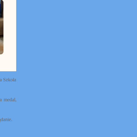
a Szkoła
na medal,
ądanie.