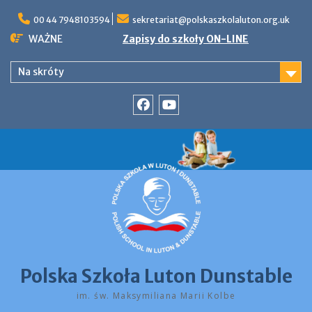
Skip
to
00 44 7948103594
sekretariat@polskaszkolaluton.org.uk
content
WAŻNE
Zapisy do szkoły ON-LINE
Na skróty
Facebook
YouTube
Polska Szkoła Luton Dunstable
im. św. Maksymiliana Marii Kolbe